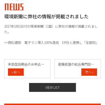
NEWS
環境新聞に弊社の情報が掲載されました
2017年5月3日付の環境新聞（1面）に弊社の情報が掲載されまし
た。
>>西松建設 電子マニ導入100%達成 ER社と連携し「全国初」
来訪型説明会のお申込み受付開始！！
産廃処理の総合専門誌いんだすとに弊社の情……
« 前へ
次へ »
VIEW LIST