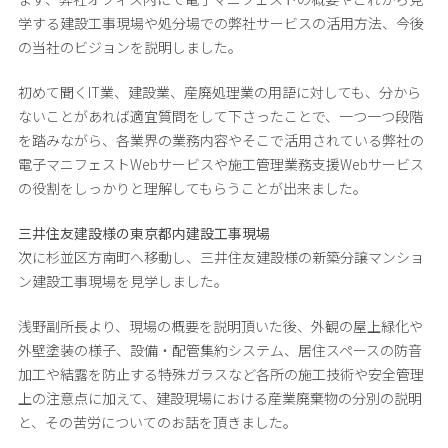
学する建設工事現場や処分場での弊社サービスの活用方法、今後
の当社のビジョンを説明しました。
初めて聞くIT業、建設業、産廃処理業の用語に対しても、分から
ないことがあれば適宜質問をして下さったことで、一つ一つ段階
を踏みながら、各業界の業務内容やそこで活用されている弊社の
電子マニフェストWebサービスや施工管理業務支援Webサービス
の役割をしっかりと理解してもらうことが出来ました。
三井住友建設様の東京都内建設工事現場
次に杉並区方南町へ移動し、三井住友建設様の新築分譲マンショ
ン建設工事現場を見学しました。
浅野副所長より、現場の概要を説明頂いた後、外観の屋上緑化や
外壁塗装の様子、設備・配管集約システム、居住スペースの防音
加工や結露を防止する特殊ガラスなど各所の施工技術や安全管理
上の注意点に加えて、建設現場における産業廃棄物の分別の説明
と、その苦労についてのお話を頂きました。