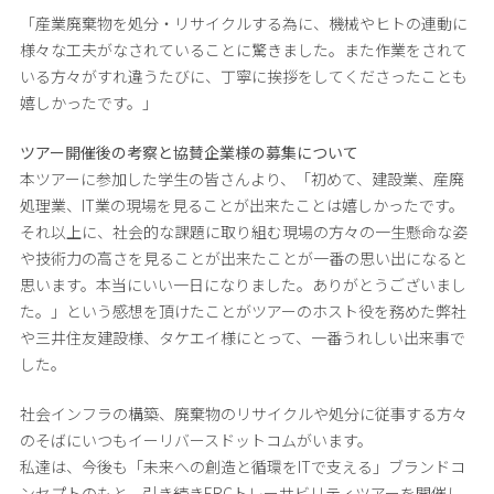
「産業廃棄物を処分・リサイクルする為に、機械やヒトの連動に
様々な工夫がなされていることに驚きました。また作業をされて
いる方々がすれ違うたびに、丁寧に挨拶をしてくださったことも
嬉しかったです。」
ツアー開催後の考察と協賛企業様の募集について
本ツアーに参加した学生の皆さんより、「初めて、建設業、産廃
処理業、IT業の現場を見ることが出来たことは嬉しかったです。
それ以上に、社会的な課題に取り組む現場の方々の一生懸命な姿
や技術力の高さを見ることが出来たことが一番の思い出になると
思います。本当にいい一日になりました。ありがとうございまし
た。」という感想を頂けたことがツアーのホスト役を務めた弊社
や三井住友建設様、タケエイ様にとって、一番うれしい出来事で
した。
社会インフラの構築、廃棄物のリサイクルや処分に従事する方々
のそばにいつもイーリバースドットコムがいます。
私達は、今後も「未来への創造と循環をITで支える」ブランドコ
ンセプトのもと、引き続きERCトレーサビリティツアーを開催し