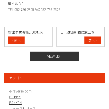
古屋ビル３F
TEL 052-756-2325 FAX 052-756-2326
排出事業者様1,000社突破の御礼
日刊建設新聞に施工管理業務支援Webサー……
« 前へ
次へ »
VIEW LIST
カテゴリー
e-reverse.com
Buildee
BANKEN
ニュースリリース