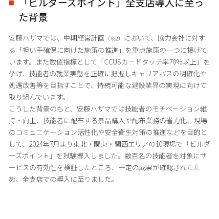
「ビルダーズポイント」全支店導入に至っ
た背景
安藤ハザマでは、中期経営計画
において、協力会社に対す
（※2）
る「担い手確保に向けた施策の推進」を重点施策の一つに掲げて
います。また数値指標として「CCUSカードタッチ率70％以上」を
挙げ、技能者の就業実態を正確に把握しキャリアパスの明確化や
処遇改善等を目指すことで、持続可能な建設業界の実現に向けて
取り組んでいます。
こうした背景のもと、安藤ハザマでは技能者のモチベーション維
持・向上、技能者に配布する景品購入や配布業務の省力化、現場
のコミュニケーション活性化や安全衛生対策の推進などを目的と
して、2024年7月より東北・関東・関西エリアの10現場で「ビルダ
ーズポイント」を試験導入しました。数百名の技能者を対象にサ
ービスの有効性を検証したところ、一定の成果が確認されたた
め、全支店での導入に至りました。