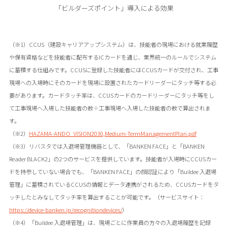
「ビルダーズポイント」導入による効果
（※1）CCUS（建設キャリアアップシステム）は、技能者の現場における就業履歴
や保有資格などを技能者に配布するICカードを通じ、業界統一のルールでシステム
に蓄積する仕組みです。CCUSに登録した技能者にはCCUSカードが交付され、工事
現場への入場時にそのカードを現場に設置されたカードリーダーにタッチ等する必
要があります。カードタッチ率は、CCUSカードのカードリーダーにタッチ等をし
て工事現場へ入場した技能者の数÷工事現場へ入場した技能者の数で算出されま
す。
（※2）
HAZAMA-ANDO_VISION2030,Medium-TermManagementPlan.pdf
（※3）リバスタでは入退場管理機器として、「BANKEN FACE」と「BANKEN
Reader BLACK2」の2つのサービスを提供しています。技能者が入場時にCCUSカー
ドを持参していない場合でも、「BANKEN FACE」の顔認証により「Buildee 入退場
管理」に蓄積されているCCUSの情報とデータ連携がされるため、CCUSカードをタ
ッチしたとみなしてタッチ率を算出することが可能です。（サービスサイト：
https://device-banken.jp/recognitiondevices/
）
（※4）「Buildee 入退場管理」は、現場ごとに作業員の方々の入退場履歴を記録