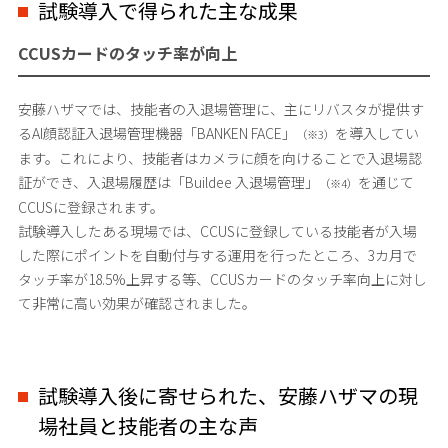
試験導入で得られた主な成果
CCUSカードのタッチ率が向上
安藤ハザマでは、技能者の入退場管理に、主にリバスタが提供す
るAI顔認証入退場管理機器「BANKEN FACE」
を導入してい
（※3）
ます。これにより、技能者はカメラに顔を向けることで入退場認
証ができ、入退場履歴は「Buildee 入退場管理」
を通じて
（※4）
CCUSに登録されます。
試験導入したある現場では、CCUSに登録している技能者が入場
した際にポイントを自動付与する運用を行ったところ、3カ月で
タッチ率が18.5%上昇する等、CCUSカードのタッチ率向上に対し
て非常に高い効果が確認されました。
試験導入後に寄せられた、安藤ハザマの現
場社員と技能者の主な声