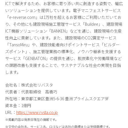
ICTで解決するため、お客様に寄り添い共に創造する姿勢で、幅広
いソリューションを提供しています。電子マニフェストサービス
「e-reverse.com」は1万社を超えるお客様にご利用いただいてお
り、その他にも建設現場施工管理サービス「Buildee」、建設現場
ICT機器ソリューション「BANKEN」などを通じ、建設現場の生産
性向上に貢献しています。また、建設現場のCO2算定サービス
「TansoMiru」や、建設技能者向けポイントサービス「ビルダー
ズポイント」、施工管理業務の標準化、ノウハウ継承を支援する
サービス「GENBATON」の提供を通じ、脱炭素化や労働環境など
の課題改善も支援することで、サステナブルな社会の実現を目指
します。
会社名：株式会社リバスタ
代表者：代表取締役 高橋巧
所在地：東京都江東区豊洲5-6-36 豊洲プライムスクエア9F
資本金：1億円
URL：
https://www.rvsta.co.jp
※掲載内容は発表日現在の情報です。
※文中の会社名、サービス名、ロゴなどは各社の商標または登録商標です。