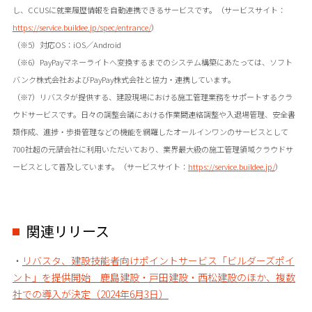
し、CCUSに就業履歴情報を自動連携できるサービスです。（サービスサイト：
https://service.buildee.jp/spec/entrance/
）
（※5）対応OS：iOS／Android
（※6）PayPayマネーライトへ変換するまでのシステム構築にあたっては、ソフト
バンク株式会社およびPayPay株式会社と協力・連携しています。
（※7）リバスタが提供する、建設現場における施工管理業務をサポートするクラ
ウドサービスです。日々の調整会議における作業間連絡調整や入退場管理、安全書
類作成、進捗・歩掛管理などの機能を網羅したオールインワンのサービスとして
700社超の元請会社に利用いただいており、業界最大級の施工管理領域クラウドサ
ービスとして普及しています。（サービスサイト：
https://service.buildee.jp/
）
関連リリース
・
リバスタ、建設技能者向けポイントサービス「ビルダーズポイ
ント」を提供開始 鹿島建設・戸田建設・西松建設のほか、複数
社での導入が決定（2024年6月3日）