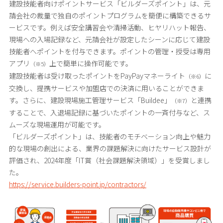
建設技能者向けポイントサービス「ビルダーズポイント」は、元
請会社の裁量で独自のポイントプログラムを簡便に構築できるサ
ービスです。例えば安全講習会や清掃活動、ヒヤリハット報告、
現場への入場記録など、元請会社が設定したシーンに応じて建設
技能者へポイントを付与できます。ポイントの管理・授受は専用
アプリ
上で簡単に操作可能です。
（※5）
建設技能者は受け取ったポイントをPayPayマネーライト
に
（※6）
交換し、提携サービスや加盟店での決済に用いることができま
す。さらに、建設現場施工管理サービス「Buildee」
と連携
（※7）
することで、入退場記録に基づいたポイントの一斉付与など、ス
ムーズな現場運用が可能です。
「ビルダーズポイント」は、技能者のモチベーション向上や魅力
的な現場の創出による、業界の課題解決に向けたサービス設計が
評価され、2024年度「IT賞（社会課題解決領域）」を受賞しまし
た。
https://service.builders-point.jp/contractors/