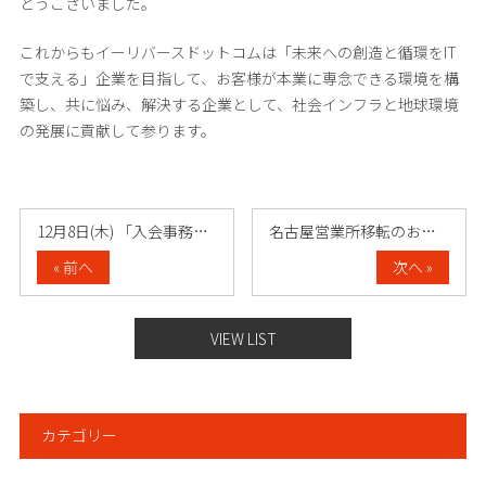
とうございました。
これからもイーリバースドットコムは「未来への創造と循環をIT
で支える」企業を目指して、お客様が本業に専念できる環境を構
築し、共に悩み、解決する企業として、社会インフラと地球環境
の発展に貢献して参ります。
12月8日(木) 「入会事務センター」受……
名古屋営業所移転のお知らせ
« 前へ
次へ »
VIEW LIST
カテゴリー