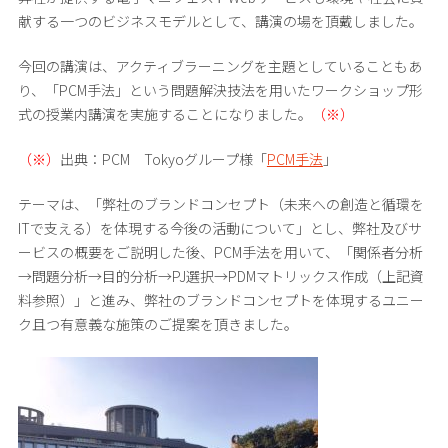
献する一つのビジネスモデルとして、講演の場を頂戴しました。
今回の講演は、アクティブラーニングを主題としていることもあ
り、「PCM手法」という問題解決技法を用いたワークショップ形
式の授業内講演を実施することになりました。
（※）
（※）
出典：PCM Tokyoグループ様「
PCM手法
」
テーマは、「弊社のブランドコンセプト（未来への創造と循環を
ITで支える）を体現する今後の活動について」とし、弊社及びサ
ービスの概要をご説明した後、PCM手法を用いて、「関係者分析
→問題分析→目的分析→PJ選択→PDMマトリックス作成（上記資
料参照）」と進み、弊社のブランドコンセプトを体現するユニー
ク且つ有意義な施策のご提案を頂きました。