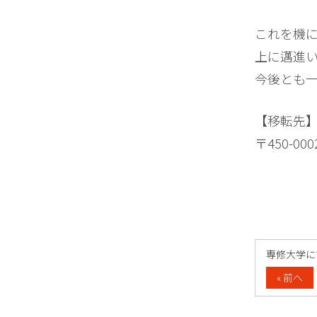
これを機
上に邁進
今後とも
【移転先
〒450-0
« 前へ