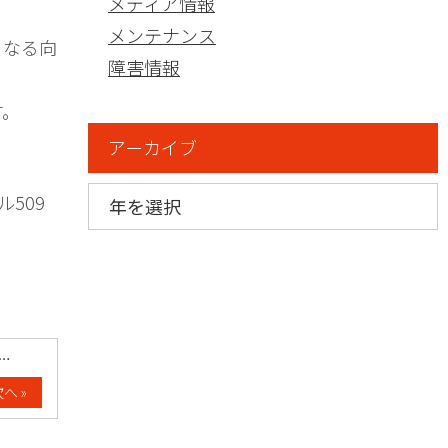
メディア情報
メンテナンス
らなる向
障害情報
す。
アーカイブ
ル509
……
へ »