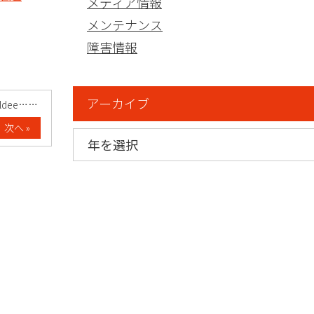
メディア情報
メンテナンス
障害情報
アーカイブ
dee……
次へ »