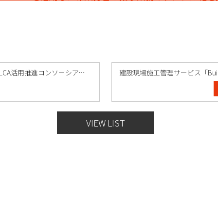
リバスタ、LCA活用推進コンソーシアム加……
建設現場施工管理サービス「Buil
VIEW LIST