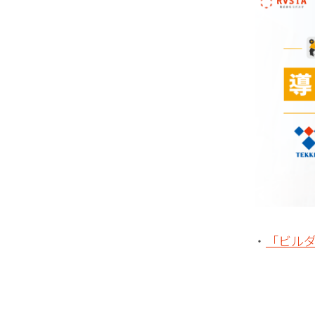
・
「ビル