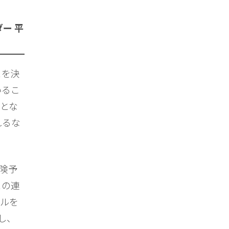
ー 平
とを決
いるこ
とな
れるな
険予
との連
ールを
し、