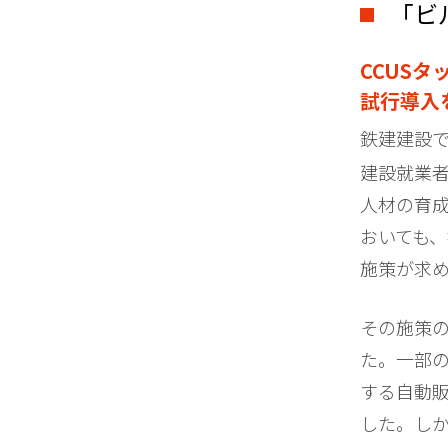
「ビ
CCUS
試行導入
鉄建建設で
建設就業
人材の育
おいても
施策が求
その施策の
た。一部の
する自動販
した。し