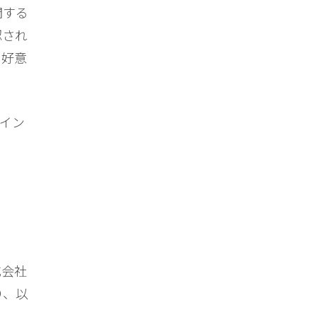
関する
認され
も好意
ポイン
式会社
り、以