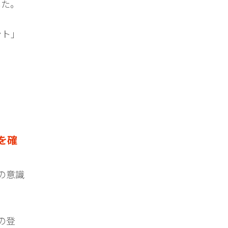
した。
ント」
を確
の意識
の登