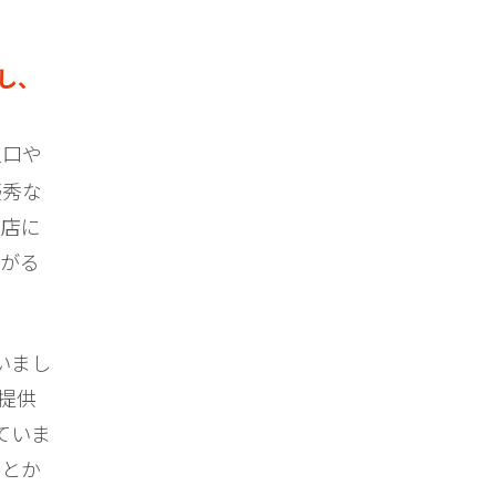
し、
人口や
優秀な
支店に
ながる
いまし
提供
ていま
ことか