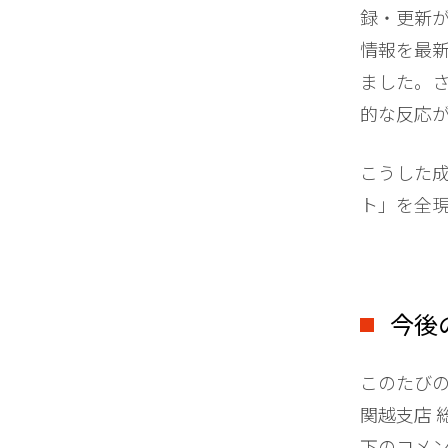
録・更新
情報を最
ました。
的な反応
こうした成
ト」を全
今後
このたび
関越支店 
下のコメ