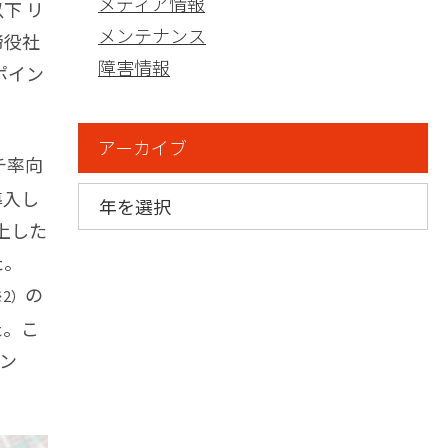
メディア情報
下 リ
メンテナンス
締役社
障害情報
ポイン
アーカイブ
チ率向
導入し
上した
た。
の
2）
た。こ
イン