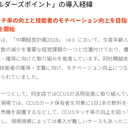
ルダーズポイント」の導入経緯
タッチ率の向上と技能者のモチベーション向上を目指
を開始
は、「中期経営計画2028」
において、生産年齢
（※3）
者数の減少を重要な経営課題の一つと位置付けており、
成・確保に向けた取り組みを推進しています。同社関越
、技能者の確保・定着に向け、モチベーション向上につ
められていました。
一つとして、同支店ではCCUSの活用促進に取り組んで
現場では、CCUSカード保有者を対象に1日1本の飲料を
売機を設置するなどして、CCUSタッチ率の向上を図っ
かし、現場規模によっては導入が難しいケースもあった