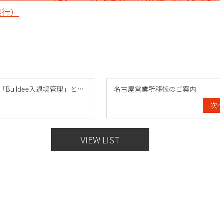
発行）
鹿島建設、「Buildee入退場管理」と……
名古屋営業所移転のご案内
次へ
VIEW LIST