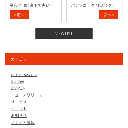
令和3年8月豪雨災害に対する義援金支援に……
パナソニック 顔認証クラウドサービス パ……
« 前へ
次へ »
VIEW LIST
カテゴリー
e-reverse.com
Buildee
BANKEN
ニュースリリース
サービス
イベント
お知らせ
メディア情報