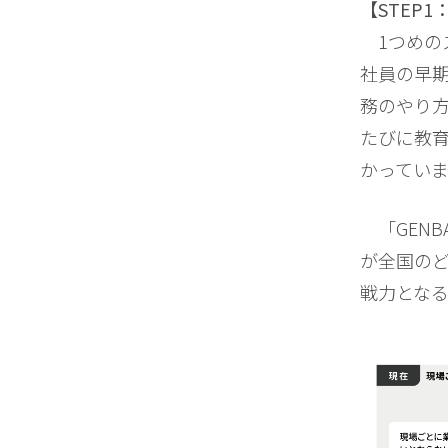
【STEP
1つめの
社員の早
務のやり
たびに教
かっていま
「GENB
が全国の
戦力とな