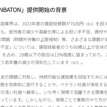
ENBATON」提供開始の背景
業界は、2023年度の建設投資額が70兆円
を超
（※1）
らも、就労者の減少や高齢化等による担い手不足、資材
4年問題（時間外労働の上限規制）等、さまざまな課題が
不足」については、建設技能者のうち60歳以上が全体の
7%）を占め、29歳以下の割合は12%程度に留まっており
担う若年層の減少が深刻化しています
。
（※2）
足の課題に対処し、持続可能な建設業を目指すために
業務を効率的に遂行することや、ベテラン社員が保有す
験の浅い社員へ継承し、いち早く現場で活躍できる環境
なっています。しかしながら、現場ごとで業務のやり方が