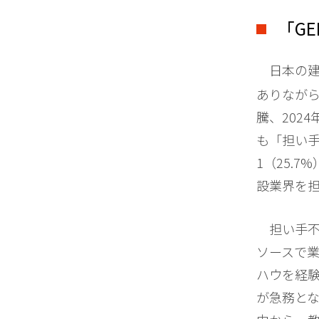
「G
日本の建設
ありなが
騰、202
も「担い手
1（25.
設業界を
担い手不
ソースで
ハウを経
が急務と