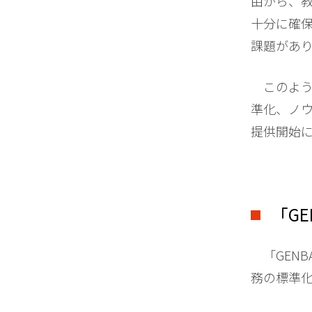
由から、
十分に確
課題があ
このよう
準化、ノウ
提供開始
「G
「GENB
務の標準