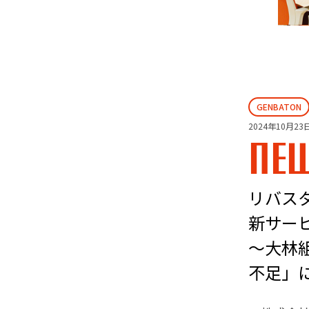
GENBATON
2024年10月23
NE
リバス
新サービ
～大林
不足」