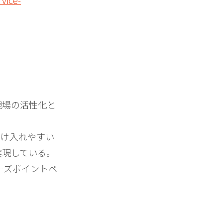
rvice-
現場の活性化と
。
受け入れやすい
実現している。
ーズポイントペ