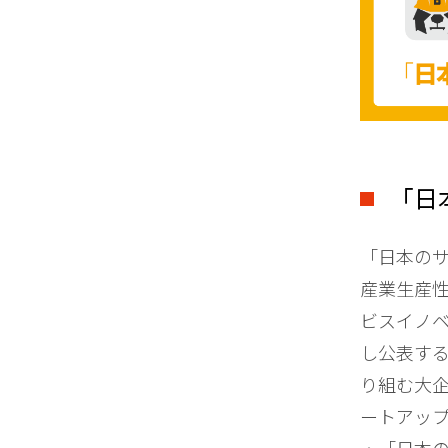
「日
「日本のサ
産業生産
ビスイノ
し公表す
り組む大
ートアッ