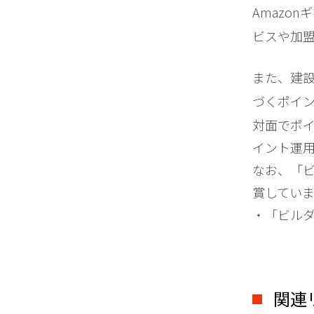
Amazon
ビスや加
また、建設
づくポイン
対面でポ
イント運
なお、「ビ
賞していま
・「ビル
関連