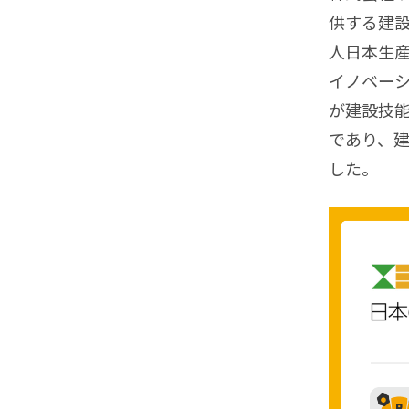
供する建
人日本生
イノベーシ
が建設技
であり、
した。