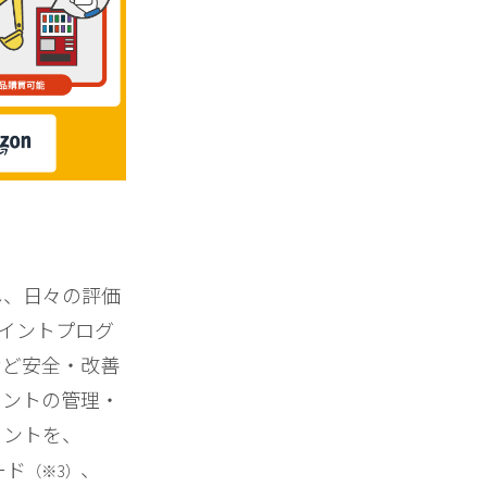
し、日々の評価
ポイントプログ
など安全・改善
イントの管理・
イントを、
ード
、
（※3）