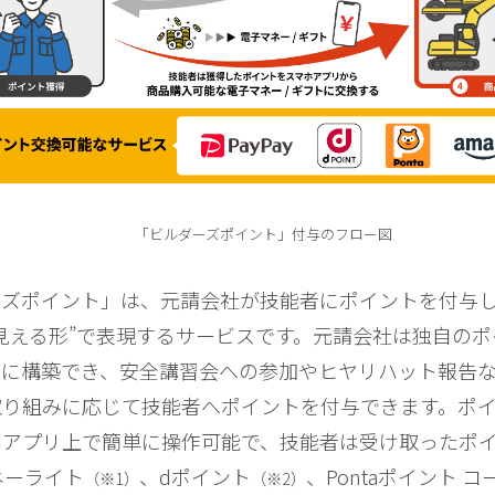
「ビルダーズポイント」付与のフロー図
ーズポイント」は、元請会社が技能者にポイントを付与
見える形”で表現するサービスです。元請会社は独自の
便に構築でき、安全講習会への参加やヒヤリハット報告
取り組みに応じて技能者へポイントを付与できます。ポ
用アプリ上で簡単に操作可能で、技能者は受け取ったポ
マネーライト
、dポイント
、Pontaポイント コ
（※1）
（※2）