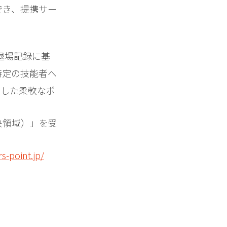
でき、提携サー
退場記録に基
特定の技能者へ
即した柔軟なポ
決領域）」を受
rs-point.jp/