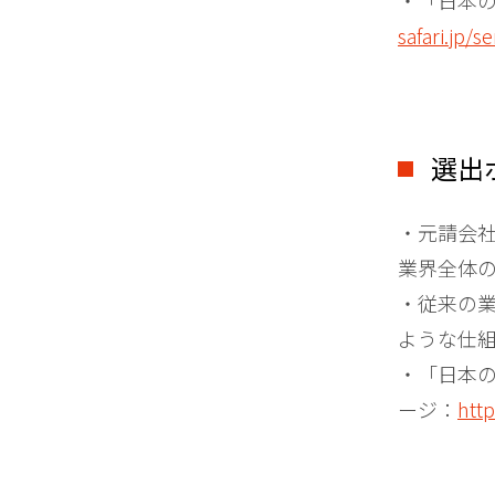
・「日本の
safari.jp/s
選出
・元請会
業界全体
・従来の
ような仕
・「日本の
ージ：
http