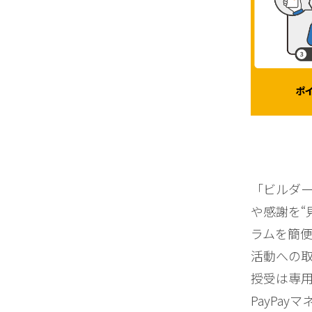
「ビルダ
や感謝を“
ラムを簡
活動への
授受は専
PayPay